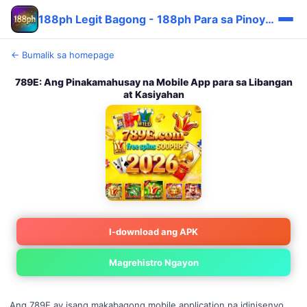
188ph Legit Bagong - 188ph Para sa Pinoy Cashback ⭐
← Bumalik sa homepage
789E: Ang Pinakamahusay na Mobile App para sa Libangan
at Kasiyahan
I-download ang APK
Magrehistro Ngayon
Ang 789E ay isang makabagong mobile application na idinisenyo