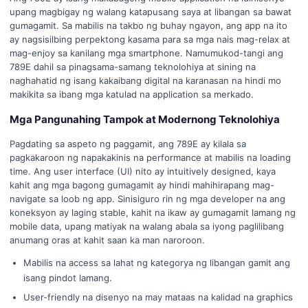
upang magbigay ng walang katapusang saya at libangan sa bawat
gumagamit. Sa mabilis na takbo ng buhay ngayon, ang app na ito
ay nagsisilbing perpektong kasama para sa mga nais mag-relax at
mag-enjoy sa kanilang mga smartphone. Namumukod-tangi ang
789E dahil sa pinagsama-samang teknolohiya at sining na
naghahatid ng isang kakaibang digital na karanasan na hindi mo
makikita sa ibang mga katulad na application sa merkado.
Mga Pangunahing Tampok at Modernong Teknolohiya
Pagdating sa aspeto ng paggamit, ang 789E ay kilala sa
pagkakaroon ng napakakinis na performance at mabilis na loading
time. Ang user interface (UI) nito ay intuitively designed, kaya
kahit ang mga bagong gumagamit ay hindi mahihirapang mag-
navigate sa loob ng app. Sinisiguro rin ng mga developer na ang
koneksyon ay laging stable, kahit na ikaw ay gumagamit lamang ng
mobile data, upang matiyak na walang abala sa iyong paglilibang
anumang oras at kahit saan ka man naroroon.
Mabilis na access sa lahat ng kategorya ng libangan gamit ang
isang pindot lamang.
User-friendly na disenyo na may mataas na kalidad na graphics